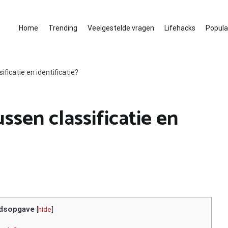
Home
Trending
Veelgestelde vragen
Lifehacks
Populai
ificatie en identificatie?
ussen classificatie en
dsopgave
[
hide
]