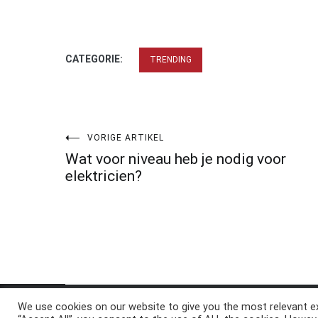
CATEGORIE:
TRENDING
Bericht
VORIGE ARTIKEL
Wat voor niveau heb je nodig voor
navigatie
elektricien?
We use cookies on our website to give you the most relevant ex
Copyright © 2026
ElkAntwoord.com
. All rights reserve