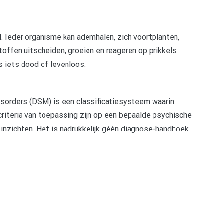
Ieder organisme kan ademhalen, zich voortplanten,
offen uitscheiden, groeien en reageren op prikkels.
s iets dood of levenloos.
isorders (DSM) is een classificatiesysteem waarin
criteria van toepassing zijn op een bepaalde psychische
inzichten. Het is nadrukkelijk géén diagnose-handboek.
pp
gram
len