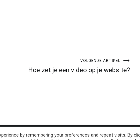
VOLGENDE ARTIKEL
Hoe zet je een video op je website?
perience by remembering your preferences and repeat visits. By cli
d. Thema:
Cenote
by ThemeGrill. Aangedreven door
WordPress
.