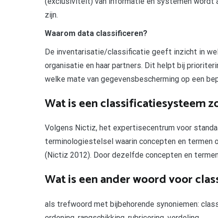
(exclusiviteit) van informatie en systemen wordt
zijn.
Waarom data classificeren?
De inventarisatie/classificatie geeft inzicht in we
organisatie en haar partners. Dit helpt bij priorite
welke mate van gegevensbescherming op een bepaa
Wat is een classificatiesysteem z
Volgens Nictiz, het expertisecentrum voor standaar
terminologiestelsel waarin concepten en termen 
(Nictiz 2012). Door dezelfde concepten en termen
Wat is een ander woord voor class
als trefwoord met bijbehorende synoniemen: classif
ordening, rangschikking, rubricering, verdeling.