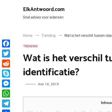
Ga
naar
ElkAntwoord.com
de
inhoud
Snel advies voor iedereen
Home
Trending
Wat is het verschil tussen class
TRENDING
Facebook
Wat is het verschil t
Twitter
identificatie?
Reddit
Skype
Author
mei 10, 2019
Messenger
WhatsApp
Inhou
Telegram