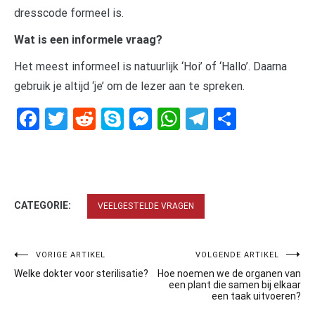
dresscode formeel is.
Wat is een informele vraag?
Het meest informeel is natuurlijk ‘Hoi’ of ‘Hallo’. Daarna
gebruik je altijd ‘je’ om de lezer aan te spreken.
Facebook
Twitter
Reddit
Skype
Messenger
WhatsApp
Telegram
Delen
CATEGORIE:
VEELGESTELDE VRAGEN
Bericht
VORIGE ARTIKEL
VOLGENDE ARTIKEL
Welke dokter voor sterilisatie?
Hoe noemen we de organen van
navigatie
een plant die samen bij elkaar
een taak uitvoeren?