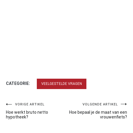
CATEGORIE:
VEELGESTELDE VRAGEN
Bericht
VORIGE ARTIKEL
VOLGENDE ARTIKEL
Hoe werkt bruto netto
Hoe bepaal je de maat van een
navigatie
hypotheek?
vrouwenfiets?