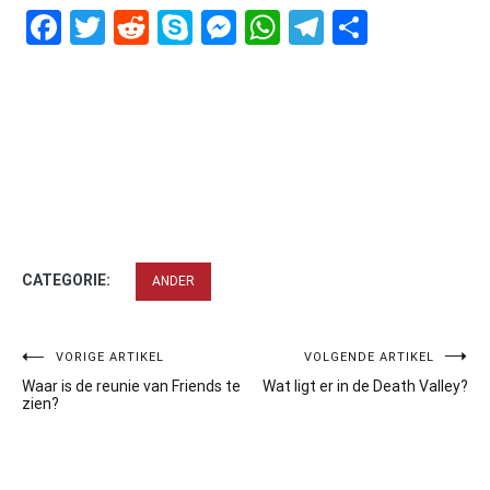
Facebook
Twitter
Reddit
Skype
Messenger
WhatsApp
Telegram
Delen
CATEGORIE:
ANDER
Bericht
VORIGE ARTIKEL
VOLGENDE ARTIKEL
Waar is de reunie van Friends te
Wat ligt er in de Death Valley?
navigatie
zien?