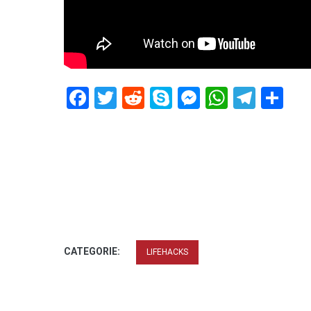
Facebook
Twitter
Reddit
Skype
Messenger
WhatsA
Tele
De
CATEGORIE:
LIFEHACKS