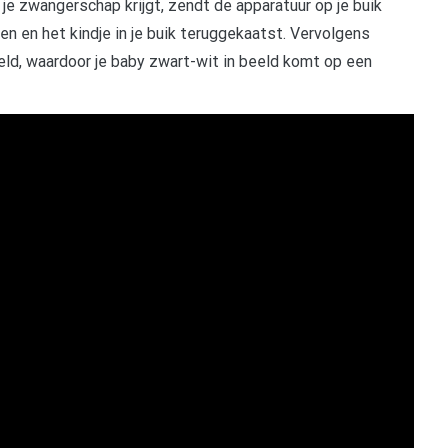
 je zwangerschap krijgt, zendt de apparatuur op je buik
n en het kindje in je buik teruggekaatst. Vervolgens
ld, waardoor je baby zwart-wit in beeld komt op een