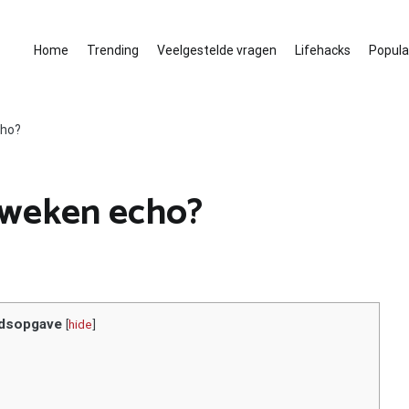
Home
Trending
Veelgestelde vragen
Lifehacks
Populai
cho?
8 weken echo?
dsopgave
[
hide
]