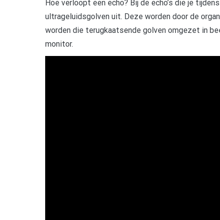
Hoe verloopt een echo? Bij de echo’s die je tijdens
ultrageluidsgolven uit. Deze worden door de organe
worden die terugkaatsende golven omgezet in bee
monitor.