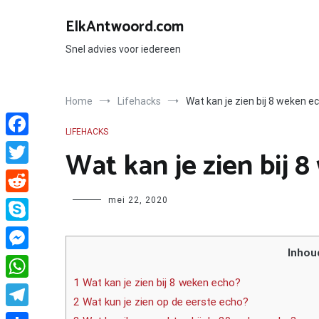
Ga
naar
ElkAntwoord.com
de
inhoud
Snel advies voor iedereen
Home
Lifehacks
Wat kan je zien bij 8 weken e
LIFEHACKS
Facebook
Wat kan je zien bij 
Twitter
Author
mei 22, 2020
Reddit
Skype
Inhou
Messenger
1 Wat kan je zien bij 8 weken echo?
WhatsApp
2 Wat kun je zien op de eerste echo?
Telegram