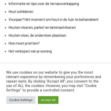
Informatie en tips over de terrasoverkapping
Hout schilderen
Voorjaar? Hét moment om hout in de tuin te behandelen!
Houten vloeren, parket en laminaatvloeren
Houten vloer, de ondervloer plaatsen
Hoe moet je kitten?
Het verkopen van je woning
We use cookies on our website to give you the most
relevant experience by remembering your preferences and
repeat visits. By clicking “Accept All”, you consent to the
use of ALL the cookies. However, you may visit "Cookie
Settings" to provide a controlled consent.
Copyright © 2026
ElkAntwoord.com
. All rights reserved. Thema:
Cookie Settings
Accept All
Cenote
by ThemeGrill. Aangedreven door
WordPress
.