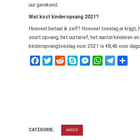
uur gerekend.
Wat kost kinderopvang 2021?
Hoeveel betaal ik zelf? Hoeveel toeslag je krijgt, h
soort opvang, het uurtarief, het aantal kinderen 
kinderopvangtoeslag voor 2021 is €8,46 voor dago
Facebook
Twitter
Reddit
Skype
Messenger
WhatsA
Tele
De
CATEGORIE:
ANDER