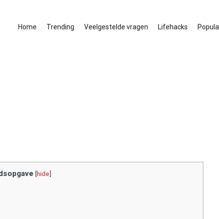
Home
Trending
Veelgestelde vragen
Lifehacks
Populai
dsopgave
[
hide
]