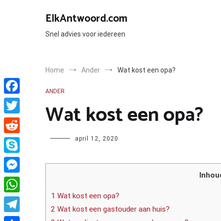
Ga
naar
ElkAntwoord.com
de
inhoud
Snel advies voor iedereen
Home
Ander
Wat kost een opa?
ANDER
Facebook
Wat kost een opa?
Twitter
Author
april 12, 2020
Reddit
Skype
Inhou
Messenger
1 Wat kost een opa?
WhatsApp
2 Wat kost een gastouder aan huis?
Telegram