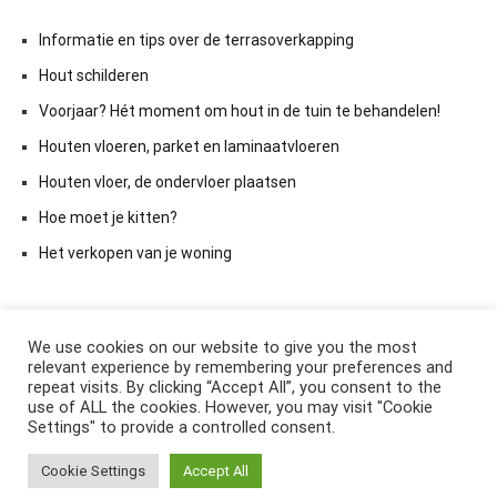
Informatie en tips over de terrasoverkapping
Hout schilderen
Voorjaar? Hét moment om hout in de tuin te behandelen!
Houten vloeren, parket en laminaatvloeren
Houten vloer, de ondervloer plaatsen
Hoe moet je kitten?
Het verkopen van je woning
We use cookies on our website to give you the most
relevant experience by remembering your preferences and
repeat visits. By clicking “Accept All”, you consent to the
use of ALL the cookies. However, you may visit "Cookie
Settings" to provide a controlled consent.
Copyright © 2026
ElkAntwoord.com
. All rights reserved. Thema:
Cookie Settings
Accept All
Cenote
by ThemeGrill. Aangedreven door
WordPress
.