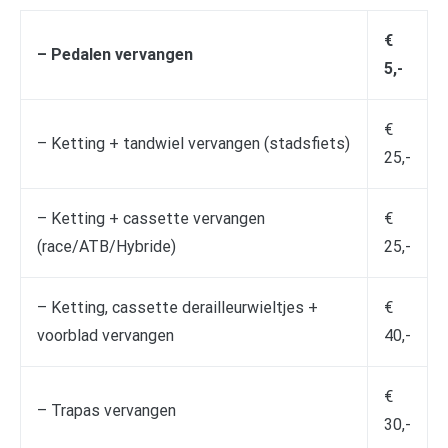
€
– Pedalen vervangen
5,-
€
– Ketting + tandwiel vervangen (stadsfiets)
25,-
– Ketting + cassette vervangen
€
(race/ATB/Hybride)
25,-
– Ketting, cassette derailleurwieltjes +
€
voorblad vervangen
40,-
€
– Trapas vervangen
30,-