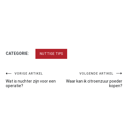
CATEGORIE:
NUTTIGE TIPS
Bericht
VORIGE ARTIKEL
VOLGENDE ARTIKEL
Wat is nuchter zijn voor een
Waar kan ik citroenzuur poeder
navigatie
operatie?
kopen?