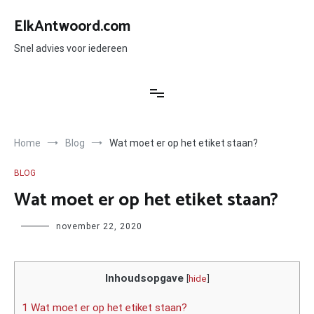
Ga
naar
ElkAntwoord.com
de
inhoud
Snel advies voor iedereen
Home
Blog
Wat moet er op het etiket staan?
BLOG
Wat moet er op het etiket staan?
Author
november 22, 2020
Inhoudsopgave
[
hide
]
1 Wat moet er op het etiket staan?