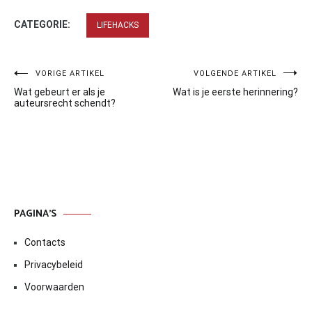
CATEGORIE:
LIFEHACKS
Bericht
VORIGE ARTIKEL
VOLGENDE ARTIKEL
Wat gebeurt er als je
Wat is je eerste herinnering?
navigatie
auteursrecht schendt?
PAGINA’S
Contacts
Privacybeleid
Voorwaarden