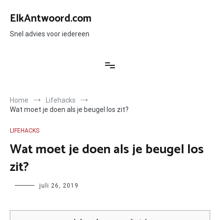
Ga
naar
ElkAntwoord.com
de
inhoud
Snel advies voor iedereen
Home
Lifehacks
Wat moet je doen als je beugel los zit?
LIFEHACKS
Wat moet je doen als je beugel los
zit?
Author
juli 26, 2019