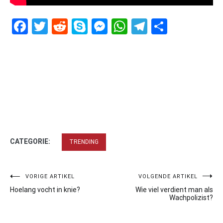
Facebook
Twitter
Reddit
Skype
Messenger
WhatsApp
Telegram
Delen
CATEGORIE:
TRENDING
Bericht
VORIGE ARTIKEL
VOLGENDE ARTIKEL
Hoelang vocht in knie?
Wie viel verdient man als
navigatie
Wachpolizist?