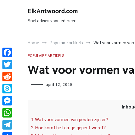
Ga
naar
ElkAntwoord.com
de
inhoud
Snel advies voor iedereen
Home
Populaire artikels
Wat voor vormen van 
POPULAIRE ARTIKELS
Facebook
Wat voor vormen van
Twitter
Author
april 12, 2020
Reddit
Skype
Inhou
Messenger
1 Wat voor vormen van pesten zijn er?
WhatsApp
2 Hoe komt het dat je gepest wordt?
Telegram