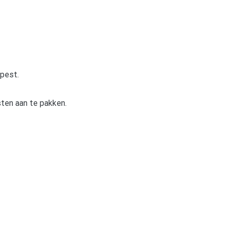
epest.
ten aan te pakken.
pp
gram
len