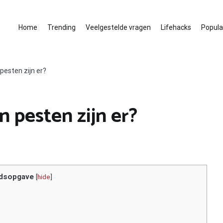
Home
Trending
Veelgestelde vragen
Lifehacks
Populai
pesten zijn er?
 pesten zijn er?
dsopgave
[
hide
]