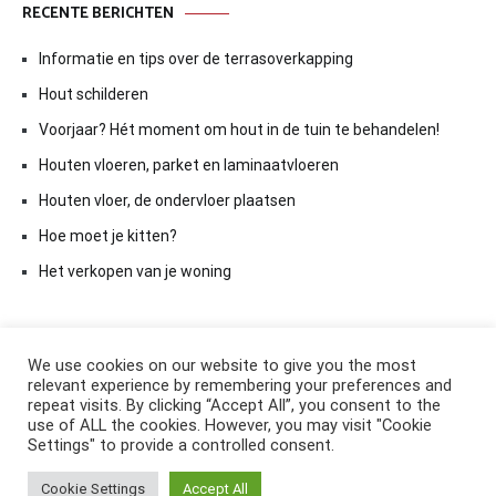
RECENTE BERICHTEN
Informatie en tips over de terrasoverkapping
Hout schilderen
Voorjaar? Hét moment om hout in de tuin te behandelen!
Houten vloeren, parket en laminaatvloeren
Houten vloer, de ondervloer plaatsen
Hoe moet je kitten?
Het verkopen van je woning
We use cookies on our website to give you the most
relevant experience by remembering your preferences and
repeat visits. By clicking “Accept All”, you consent to the
use of ALL the cookies. However, you may visit "Cookie
Settings" to provide a controlled consent.
Copyright © 2026
ElkAntwoord.com
. All rights reserved. Thema:
Cookie Settings
Accept All
Cenote
by ThemeGrill. Aangedreven door
WordPress
.