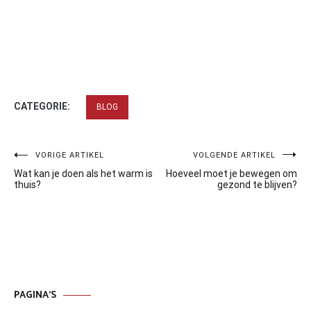
CATEGORIE:
BLOG
Bericht
VORIGE ARTIKEL
VOLGENDE ARTIKEL
Wat kan je doen als het warm is
Hoeveel moet je bewegen om
navigatie
thuis?
gezond te blijven?
PAGINA’S