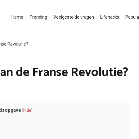
Home
Trending
Veelgestelde vragen
Lifehacks
Populai
anse Revolutie?
van de Franse Revolutie?
dsopgave
[
hide
]