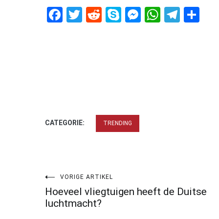
Facebook
Twitter
Reddit
Skype
Messenger
WhatsA
Tele
De
CATEGORIE:
TRENDING
Bericht
VORIGE ARTIKEL
Hoeveel vliegtuigen heeft de Duitse
navigatie
luchtmacht?