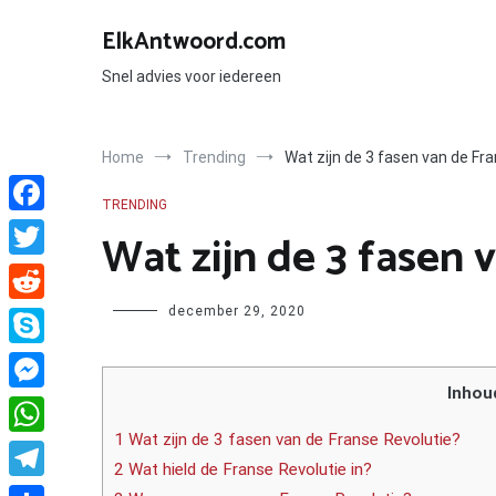
Ga
naar
ElkAntwoord.com
de
inhoud
Snel advies voor iedereen
Home
Trending
Wat zijn de 3 fasen van de Fr
TRENDING
Facebook
Wat zijn de 3 fasen 
Twitter
Author
december 29, 2020
Reddit
Skype
Inhou
Messenger
1 Wat zijn de 3 fasen van de Franse Revolutie?
WhatsApp
2 Wat hield de Franse Revolutie in?
Telegram