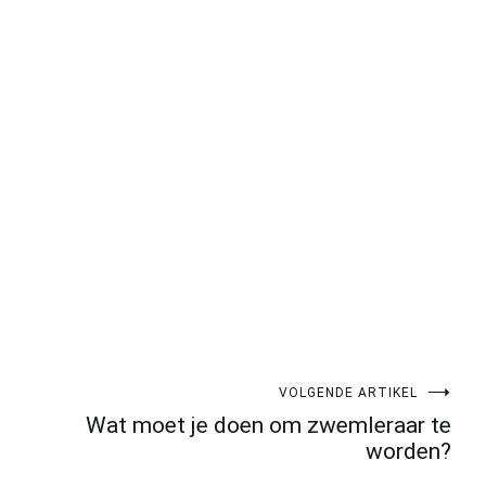
pp
gram
len
VOLGENDE ARTIKEL
Wat moet je doen om zwemleraar te
worden?