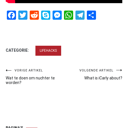
Facebook
Twitter
Reddit
Skype
Messenger
WhatsApp
Telegram
Delen
CATEGORIE:
LIFEHACKS
Bericht
VORIGE ARTIKEL
VOLGENDE ARTIKEL
Wat te doen om nuchter te
What is iCarly about?
navigatie
worden?