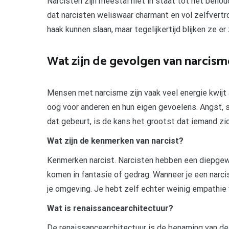
Narcisten zijn meestal niet in staat tot het beh
dat narcisten weliswaar charmant en vol zelfvert
haak kunnen slaan, maar tegelijkertijd blijken ze e
Wat zijn de gevolgen van narcism
Mensen met narcisme zijn vaak veel energie kwijt
oog voor anderen en hun eigen gevoelens. Angst, 
dat gebeurt, is de kans het grootst dat iemand zi
Wat zijn de kenmerken van narcist?
Kenmerken narcist. Narcisten hebben een diepgew
komen in fantasie of gedrag. Wanneer je een narci
je omgeving. Je hebt zelf echter weinig empathie
Wat is renaissancearchitectuur?
De renaissancearchitectuur is de benaming van de 