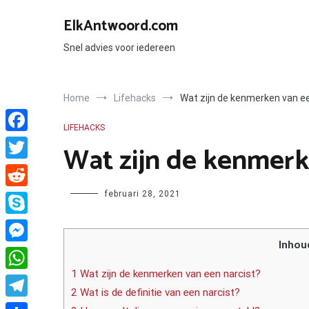
Ga
naar
ElkAntwoord.com
de
inhoud
Snel advies voor iedereen
Home
Lifehacks
Wat zijn de kenmerken van ee
LIFEHACKS
Facebook
Wat zijn de kenmerk
Twitter
Author
februari 28, 2021
Reddit
Skype
Inhou
Messenger
1 Wat zijn de kenmerken van een narcist?
WhatsApp
2 Wat is de definitie van een narcist?
Telegram