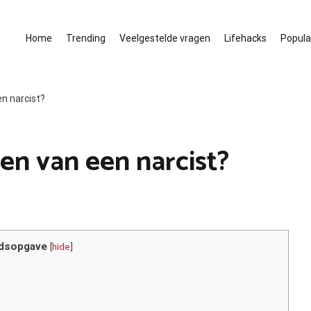
Home
Trending
Veelgestelde vragen
Lifehacks
Populai
n narcist?
en van een narcist?
dsopgave
[
hide
]