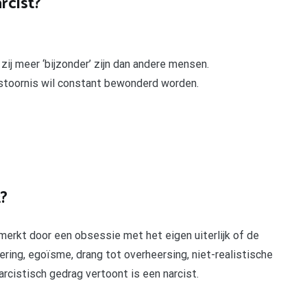
rcist?
ij meer ‘bijzonder’ zijn dan andere mensen.
stoornis wil constant bewonderd worden.
t?
erkt door een obsessie met het eigen uiterlijk of de
ring, egoïsme, drang tot overheersing, niet-realistische
rcistisch gedrag vertoont is een narcist.