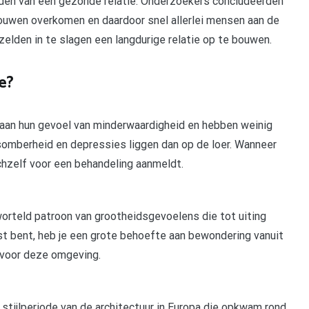
ouden van een gezonde relatie. Onderzoekers concludeerden
rouwen overkomen en daardoor snel allerlei mensen aan de
r zelden in te slagen een langdurige relatie op te bouwen.
e?
 aan hun gevoel van minderwaardigheid en hebben weinig
somberheid en depressies liggen dan op de loer. Wanneer
chzelf voor een behandeling aanmeldt.
orteld patroon van grootheidsgevoelens die tot uiting
st bent, heb je een grote behoefte aan bewondering vanuit
 voor deze omgeving.
stijlperiode van de architectuur in Europa die opkwam rond