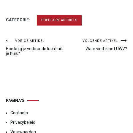
CATEGORIE:
POPULAIRE ARTIKELS
Bericht
VORIGE ARTIKEL
VOLGENDE ARTIKEL
Hoe krijg je verbrande lucht uit
Waar vind ik het UWV?
navigatie
je huis?
PAGINA’S
Contacts
Privacybeleid
Voorwaarden