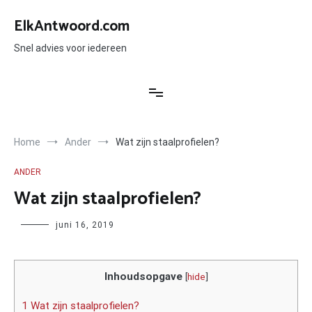
Ga
naar
ElkAntwoord.com
de
inhoud
Snel advies voor iedereen
Home
Ander
Wat zijn staalprofielen?
ANDER
Wat zijn staalprofielen?
Author
juni 16, 2019
Inhoudsopgave
[
hide
]
1 Wat zijn staalprofielen?