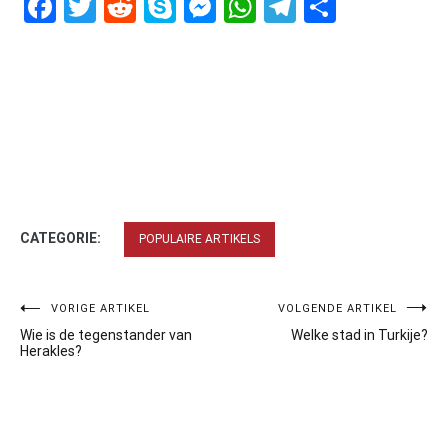
Facebook
Twitter
Reddit
Skype
Messenger
WhatsApp
Telegram
Delen
CATEGORIE:
POPULAIRE ARTIKELS
Bericht
VORIGE ARTIKEL
VOLGENDE ARTIKEL
Wie is de tegenstander van
Welke stad in Turkije?
navigatie
Herakles?