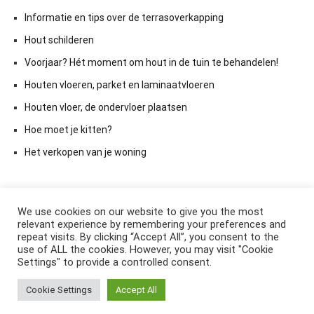
Informatie en tips over de terrasoverkapping
Hout schilderen
Voorjaar? Hét moment om hout in de tuin te behandelen!
Houten vloeren, parket en laminaatvloeren
Houten vloer, de ondervloer plaatsen
Hoe moet je kitten?
Het verkopen van je woning
We use cookies on our website to give you the most
relevant experience by remembering your preferences and
repeat visits. By clicking “Accept All”, you consent to the
use of ALL the cookies. However, you may visit "Cookie
Settings" to provide a controlled consent.
Copyright © 2026
ElkAntwoord.com
. All rights reserved. Thema:
Cookie Settings
Accept All
Cenote
by ThemeGrill. Aangedreven door
WordPress
.