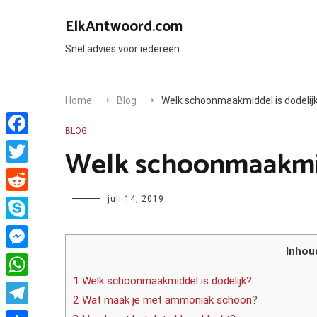
Ga
naar
ElkAntwoord.com
de
inhoud
Snel advies voor iedereen
Home
Blog
Welk schoonmaakmiddel is dodelij
BLOG
Facebook
Welk schoonmaakmid
Twitter
Author
juli 14, 2019
Reddit
Skype
Inhou
Messenger
1 Welk schoonmaakmiddel is dodelijk?
WhatsApp
2 Wat maak je met ammoniak schoon?
Telegram