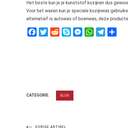
Het beste kun je je kunststof kozijnen dus gewo
Voor het waxen kun je speciale kozijnwax gebruike
alternatief is autowas of boenwas, deze producte
Facebook
Twitter
Reddit
Skype
Messenger
WhatsA
Tele
De
CATEGORIE:
BLOG
VORIGE ARTIKEL