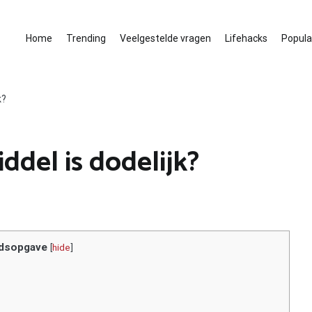
Home
Trending
Veelgestelde vragen
Lifehacks
Populai
k?
del is dodelijk?
dsopgave
[
hide
]