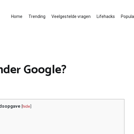
Home
Trending
Veelgestelde vragen
Lifehacks
Populai
nder Google?
dsopgave
[
hide
]