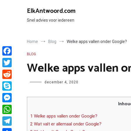
Ga
naar
ElkAntwoord.com
de
inhoud
Snel advies voor iedereen
Home
Blog
Welke apps vallen onder Google?
BLOG
Facebook
Welke apps vallen o
Twitter
Author
december 4, 2020
Reddit
Skype
Inhou
Messenger
1 Welke apps vallen onder Google?
WhatsApp
2 Wat valt er allemaal onder Google?
Telegram