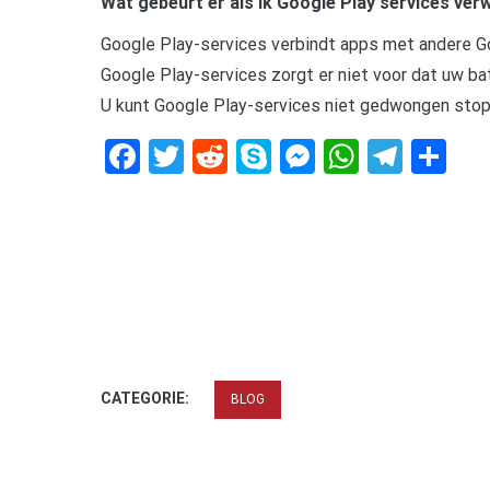
Wat gebeurt er als ik Google Play services ver
Google Play-services verbindt apps met andere Go
Google Play-services zorgt er niet voor dat uw bat
U kunt Google Play-services niet gedwongen stop
Facebook
Twitter
Reddit
Skype
Messenger
WhatsA
Tele
De
CATEGORIE:
BLOG