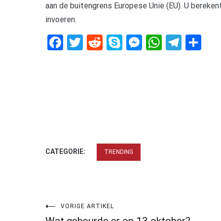
aan de buitengrens Europese Unie (EU). U bereken
invoeren.
Facebook
Twitter
Reddit
Skype
Messenger
WhatsA
Tele
De
CATEGORIE:
TRENDING
Bericht
VORIGE ARTIKEL
Wat gebeurde er op 13 oktober?