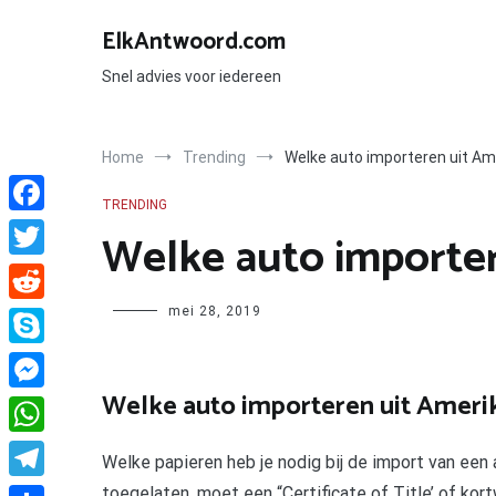
Ga
naar
ElkAntwoord.com
de
inhoud
Snel advies voor iedereen
Home
Trending
Welke auto importeren uit Am
TRENDING
Facebook
Welke auto importer
Twitter
Author
mei 28, 2019
Reddit
Skype
Welke auto importeren uit Ameri
Messenger
WhatsApp
Welke papieren heb je nodig bij de import van een 
toegelaten, moet een “Certificate of Title’ of ko
Telegram