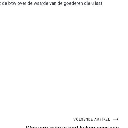
t de btw over de waarde van de goederen die u laat
pp
gram
len
VOLGENDE ARTIKEL
Waarom mag je niet kijken naar een