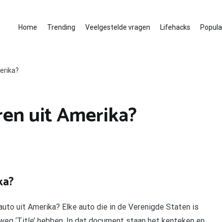
Home
Trending
Veelgestelde vragen
Lifehacks
Populai
erika?
en uit Amerika?
ka?
auto uit Amerika? Elke auto die in de Verenigde Staten is
rtweg ‘Title’ hebben. In dat document staan het kenteken en