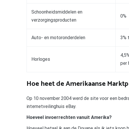
Schoonheidsmiddelen en
0%
verzorgingsproducten
Auto- en motoronderdelen
3% 
4,5%
Horloges
per 
Hoe heet de Amerikaanse Marktp
Op 10 november 2004 werd de site voor een bedra
internetveilinghuis eBay.
Hoeveel invoerrechten vanuit Amerika?
Hoeveel betaal ik aan de Douane als ik iets koop