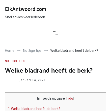
Ga
naar
ElkAntwoord.com
de
inhoud
Snel advies voor iedereen
Home
Nuttige tips
Welke bladrand heeft de berk?
NUTTIGE TIPS
Welke bladrand heeft de berk?
Author
januari 14, 2021
Inhoudsopgave
[
hide
]
1 Welke bladrand heeft de berk?