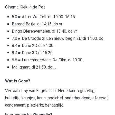
Cinema Kiek in de Pot
5.0★ After We Fell. di. 19:00. 16:15.
Berend Botje. di 14:15. do vr
Bings Dierenverhalen. di 13:40. do vr
7.0★ De Croods 2: Een nieuw begin 2D di 14:00. do
8.4★ Dune 2D di. 21:00.
8.4★ Dune 3D di 15:20.
6.6★ Luizenmoeder – De Film. di 19:00.
Malignant. di 21:50. do …
Wat is Cosy?
Vertaal cosy van Engels naar Nederlands gezellig;
huiselijk; knusjes; knus; sociabel; onderhoudend; sfeervol;
aangenaam; plezierig; behaaglijk.
Is er pauze bij Kinepolis?