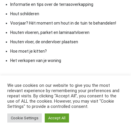
Informatie en tips over de terrasoverkapping
Hout schilderen
Voorjaar? Hét moment om hout in de tuin te behandelen!
Houten vloeren, parket en laminaatvloeren
Houten vloer, de ondervloer plaatsen
Hoe moet je kitten?
Het verkopen van je woning
We use cookies on our website to give you the most
relevant experience by remembering your preferences and
repeat visits. By clicking “Accept All”, you consent to the
use of ALL the cookies. However, you may visit "Cookie
Settings" to provide a controlled consent.
Copyright © 2026
ElkAntwoord.com
. All rights reserved. Thema:
Cookie Settings
Accept All
Cenote
by ThemeGrill. Aangedreven door
WordPress
.