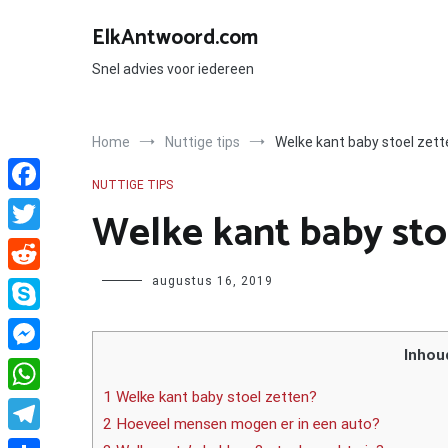
Ga
naar
ElkAntwoord.com
de
inhoud
Snel advies voor iedereen
Home
Nuttige tips
Welke kant baby stoel zet
NUTTIGE TIPS
Facebook
Welke kant baby sto
Twitter
Author
augustus 16, 2019
Reddit
Skype
Inhou
Messenger
1 Welke kant baby stoel zetten?
WhatsApp
2 Hoeveel mensen mogen er in een auto?
Telegram