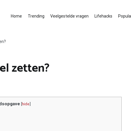
Home
Trending
Veelgestelde vragen
Lifehacks
Populai
ten?
el zetten?
dsopgave
[
hide
]