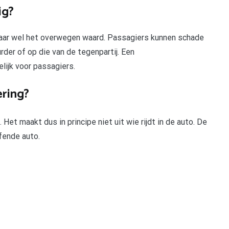
ig?
 maar wel het overwegen waard. Passagiers kunnen schade
der of op die van de tegenpartij. Een
lijk voor passagiers.
ering?
et maakt dus in principe niet uit wie rijdt in de auto. De
fende auto.
pp
gram
len