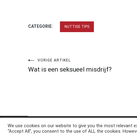
CATEGORIE:
NUTTIGE TIPS
Bericht
VORIGE ARTIKEL
Wat is een seksueel misdrijf?
navigatie
We use cookies on our website to give you the most relevant ex
Copyright © 2026
ElkAntwoord.com
. All rights reserve
“Accept All”, you consent to the use of ALL the cookies. Howeve