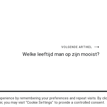
VOLGENDE ARTIKEL
Welke leeftijd man op zijn mooist?
perience by remembering your preferences and repeat visits. By cli
d. Thema:
Cenote
by ThemeGrill. Aangedreven door
WordPress
.
r, you may visit "Cookie Settings" to provide a controlled consent.