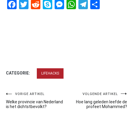
Facebook
Twitter
Reddit
Skype
Messenger
WhatsApp
Telegram
Delen
CATEGORIE:
LIFEHACKS
Bericht
VORIGE ARTIKEL
VOLGENDE ARTIKEL
Welke provincie van Nederland
Hoe lang geleden leefde de
navigatie
is het dichtstbevolkt?
profeet Mohammed?