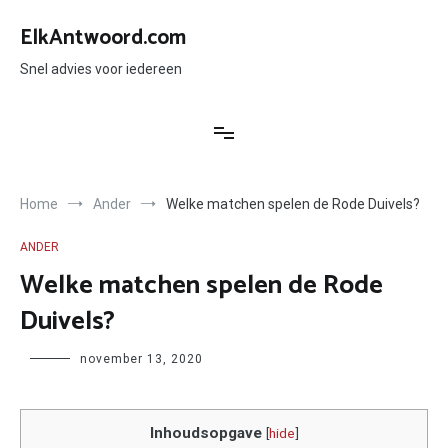
Ga
naar
ElkAntwoord.com
de
inhoud
Snel advies voor iedereen
Home
Ander
Welke matchen spelen de Rode Duivels?
ANDER
Welke matchen spelen de Rode
Duivels?
Author
november 13, 2020
Inhoudsopgave
[
hide
]