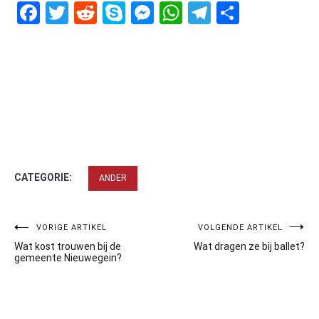
Facebook
Twitter
Reddit
Skype
Messenger
WhatsApp
Telegram
Delen
CATEGORIE:
ANDER
Bericht
VORIGE ARTIKEL
VOLGENDE ARTIKEL
Wat kost trouwen bij de
Wat dragen ze bij ballet?
navigatie
gemeente Nieuwegein?