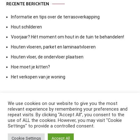
RECENTE BERICHTEN
Informatie en tips over de terrasoverkapping
Hout schilderen
Voorjaar? Hét moment om hout in de tuin te behandelen!
Houten vloeren, parket en laminaatvloeren
Houten vloer, de ondervloer plaatsen
Hoe moet je kitten?
Het verkopen van je woning
We use cookies on our website to give you the most
relevant experience by remembering your preferences and
repeat visits. By clicking “Accept All”, you consent to the
use of ALL the cookies. However, you may visit "Cookie
Settings" to provide a controlled consent.
Copyright © 2026
ElkAntwoord.com
. All rights reserved. Thema:
Cookie Settings
Accept All
Cenote
by ThemeGrill. Aangedreven door
WordPress
.