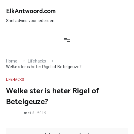
Ga
naar
ElkAntwoord.com
de
inhoud
Snel advies voor iedereen
Home
Lifehacks
Welke ster is heter Rigel of Betelgeuze?
LIFEHACKS
Welke ster is heter Rigel of
Betelgeuze?
Author
mei 3, 2019