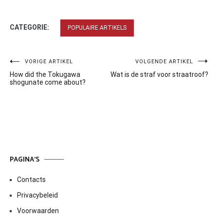
CATEGORIE:
POPULAIRE ARTIKELS
Bericht
VORIGE ARTIKEL
VOLGENDE ARTIKEL
How did the Tokugawa
Wat is de straf voor straatroof?
navigatie
shogunate come about?
PAGINA’S
Contacts
Privacybeleid
Voorwaarden