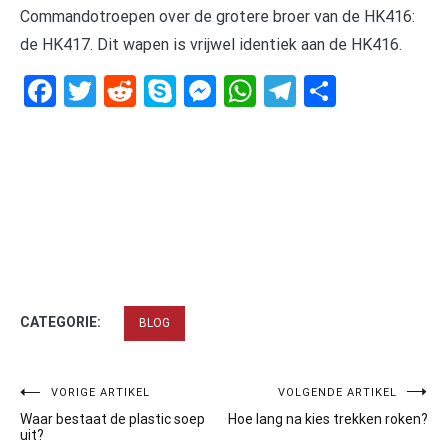
Commandotroepen over de grotere broer van de HK416:
de HK417. Dit wapen is vrijwel identiek aan de HK416.
Facebook
Twitter
Reddit
Skype
Messenger
WhatsApp
Telegram
Delen
CATEGORIE:
BLOG
Bericht
VORIGE ARTIKEL
VOLGENDE ARTIKEL
Waar bestaat de plastic soep
Hoe lang na kies trekken roken?
navigatie
uit?