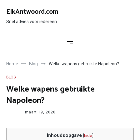
Ga
naar
ElkAntwoord.com
de
inhoud
Snel advies voor iedereen
Home
Blog
Welke wapens gebruikte Napoleon?
BLOG
Welke wapens gebruikte
Napoleon?
Author
maart 19, 2020
Inhoudsopgave
[
hide
]