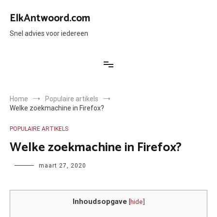
Ga
naar
ElkAntwoord.com
de
inhoud
Snel advies voor iedereen
Home
Populaire artikels
Welke zoekmachine in Firefox?
POPULAIRE ARTIKELS
Welke zoekmachine in Firefox?
Author
maart 27, 2020
Inhoudsopgave
[
hide
]