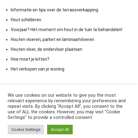
Informatie en tips over de terrasoverkapping
Hout schilderen
Voorjaar? Hét moment om hout in de tuin te behandelen!
Houten vloeren, parket en laminaatvloeren
Houten vloer, de ondervloer plaatsen
Hoe moet je kitten?
Het verkopen van je woning
We use cookies on our website to give you the most
relevant experience by remembering your preferences and
repeat visits. By clicking “Accept All”, you consent to the
use of ALL the cookies. However, you may visit "Cookie
Settings" to provide a controlled consent.
Copyright © 2026
ElkAntwoord.com
. All rights reserved. Thema:
Cookie Settings
Accept All
Cenote
by ThemeGrill. Aangedreven door
WordPress
.