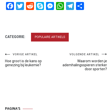
Facebook
Twitter
Reddit
Skype
Messenger
WhatsApp
Telegram
Delen
CATEGORIE:
POPULAIRE ARTIKELS
Bericht
VORIGE ARTIKEL
VOLGENDE ARTIKEL
Hoe groot is de kans op
Waarom worden je
navigatie
genezing bij leukemie?
ademhalingsspieren sterker
door sporten?
PAGINA’S