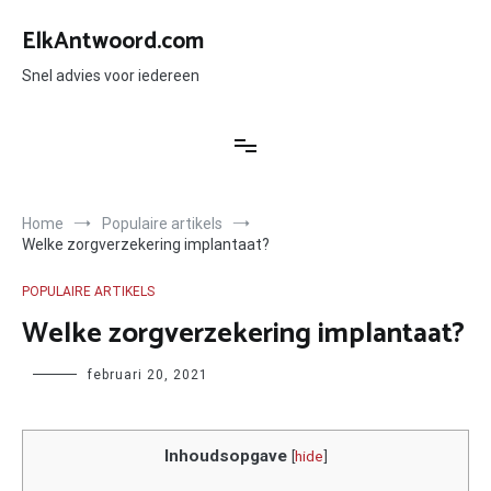
Ga
naar
ElkAntwoord.com
de
inhoud
Snel advies voor iedereen
Home
Populaire artikels
Welke zorgverzekering implantaat?
POPULAIRE ARTIKELS
Welke zorgverzekering implantaat?
Author
februari 20, 2021
Inhoudsopgave
[
hide
]