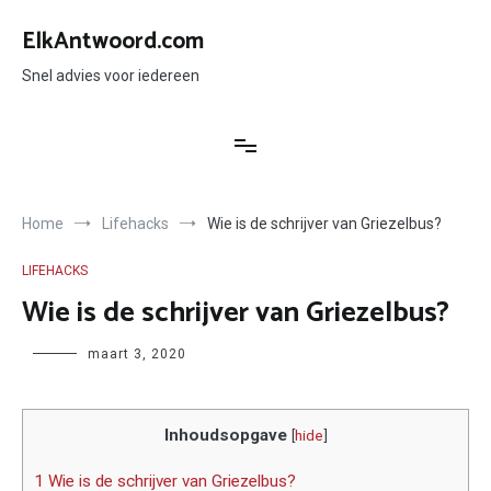
Ga
naar
ElkAntwoord.com
de
inhoud
Snel advies voor iedereen
Home
Lifehacks
Wie is de schrijver van Griezelbus?
LIFEHACKS
Wie is de schrijver van Griezelbus?
Author
maart 3, 2020
Inhoudsopgave
[
hide
]
1 Wie is de schrijver van Griezelbus?