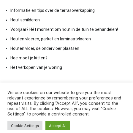
Informatie en tips over de terrasoverkapping
Hout schilderen
Voorjaar? Hét moment om hout in de tuin te behandelen!
Houten vloeren, parket en laminaatvloeren
Houten vloer, de ondervloer plaatsen
Hoe moet je kitten?
Het verkopen van je woning
We use cookies on our website to give you the most
relevant experience by remembering your preferences and
repeat visits. By clicking “Accept All”, you consent to the
use of ALL the cookies. However, you may visit "Cookie
Settings" to provide a controlled consent.
Copyright © 2026
ElkAntwoord.com
. All rights reserved. Thema:
Cookie Settings
Accept All
Cenote
by ThemeGrill. Aangedreven door
WordPress
.