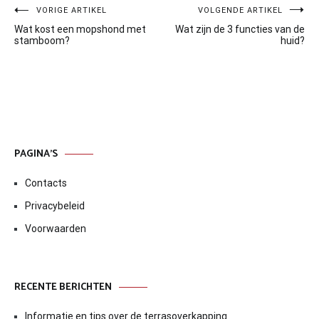
Bericht
VORIGE ARTIKEL
VOLGENDE ARTIKEL
Wat kost een mopshond met
Wat zijn de 3 functies van de
navigatie
stamboom?
huid?
PAGINA’S
Contacts
Privacybeleid
Voorwaarden
RECENTE BERICHTEN
Informatie en tips over de terrasoverkapping