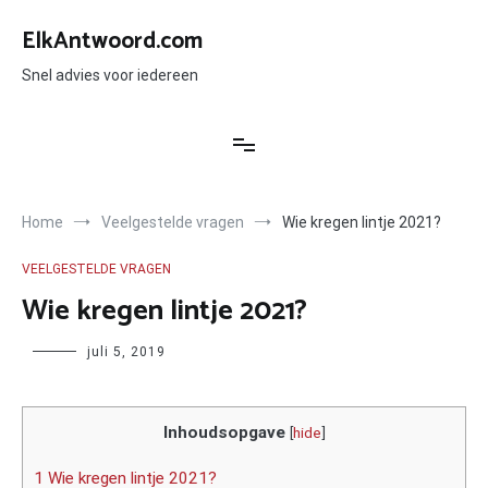
Ga
naar
ElkAntwoord.com
de
inhoud
Snel advies voor iedereen
Home
Veelgestelde vragen
Wie kregen lintje 2021?
VEELGESTELDE VRAGEN
Wie kregen lintje 2021?
Author
juli 5, 2019
Inhoudsopgave
[
hide
]
1 Wie kregen lintje 2021?