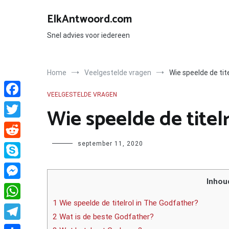
Ga
naar
ElkAntwoord.com
de
inhoud
Snel advies voor iedereen
Home
Veelgestelde vragen
Wie speelde de tit
VEELGESTELDE VRAGEN
Facebook
Wie speelde de titel
Twitter
Author
september 11, 2020
Reddit
Skype
Inhou
Messenger
1 Wie speelde de titelrol in The Godfather?
WhatsApp
2 Wat is de beste Godfather?
Telegram