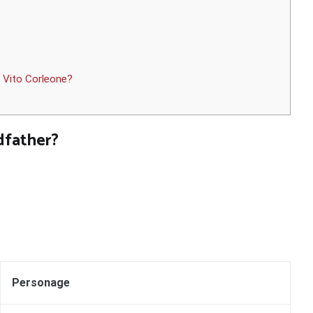
n Vito Corleone?
dfather?
Personage