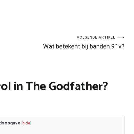
VOLGENDE ARTIKEL
Wat betekent bij banden 91v?
rol in The Godfather?
dsopgave
[
hide
]