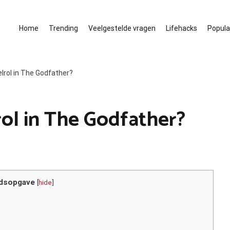
Home
Trending
Veelgestelde vragen
Lifehacks
Populai
elrol in The Godfather?
rol in The Godfather?
dsopgave
[
hide
]