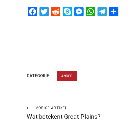
Facebook
Twitter
Reddit
Skype
Messenger
WhatsA
Tele
De
CATEGORIE:
ANDER
Bericht
VORIGE ARTIKEL
Wat betekent Great Plains?
navigatie