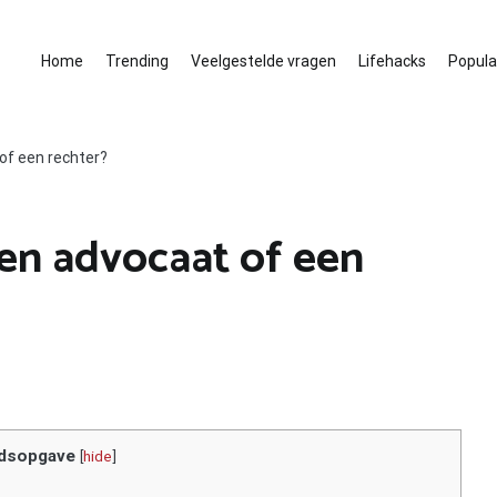
Home
Trending
Veelgestelde vragen
Lifehacks
Populai
of een rechter?
en advocaat of een
dsopgave
[
hide
]