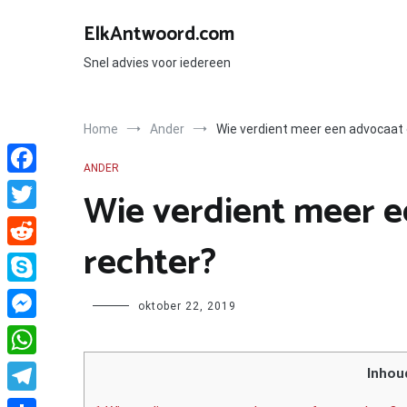
Ga
naar
ElkAntwoord.com
de
inhoud
Snel advies voor iedereen
Home
Ander
Wie verdient meer een advocaat 
ANDER
Facebook
Wie verdient meer e
Twitter
rechter?
Reddit
Skype
Author
oktober 22, 2019
Messenger
WhatsApp
Inhou
Telegram