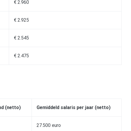
€ 2.960
€ 2.925
€ 2.545
€ 2.475
nd (netto)
Gemiddeld salaris per jaar (netto)
27.500 euro