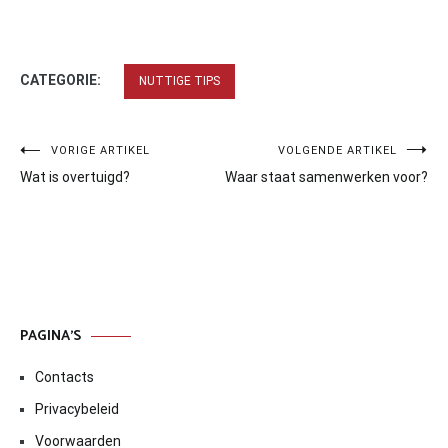
CATEGORIE:
NUTTIGE TIPS
Bericht
VORIGE ARTIKEL
VOLGENDE ARTIKEL
Wat is overtuigd?
Waar staat samenwerken voor?
navigatie
PAGINA’S
Contacts
Privacybeleid
Voorwaarden