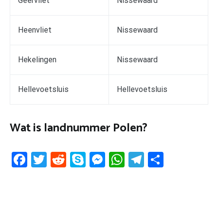
Geervliet
Nissewaard
Heenvliet
Nissewaard
Hekelingen
Nissewaard
Hellevoetsluis
Hellevoetsluis
Wat is landnummer Polen?
Facebook
Twitter
Reddit
Skype
Messenger
WhatsApp
Telegram
Delen