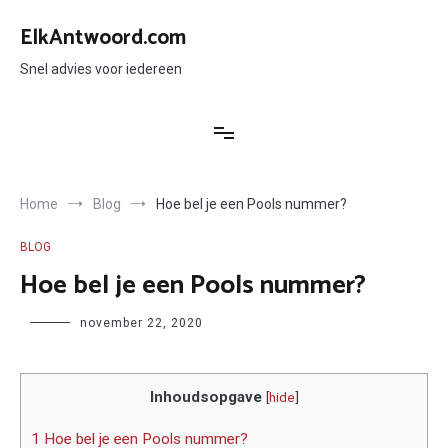
Ga
naar
ElkAntwoord.com
de
inhoud
Snel advies voor iedereen
Home
Blog
Hoe bel je een Pools nummer?
BLOG
Hoe bel je een Pools nummer?
Author
november 22, 2020
Inhoudsopgave
[
hide
]
1 Hoe bel je een Pools nummer?