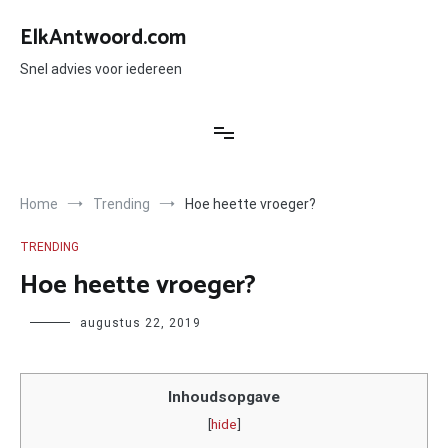
Ga
naar
ElkAntwoord.com
de
inhoud
Snel advies voor iedereen
Home
Trending
Hoe heette vroeger?
TRENDING
Hoe heette vroeger?
Author
augustus 22, 2019
Inhoudsopgave
[
hide
]