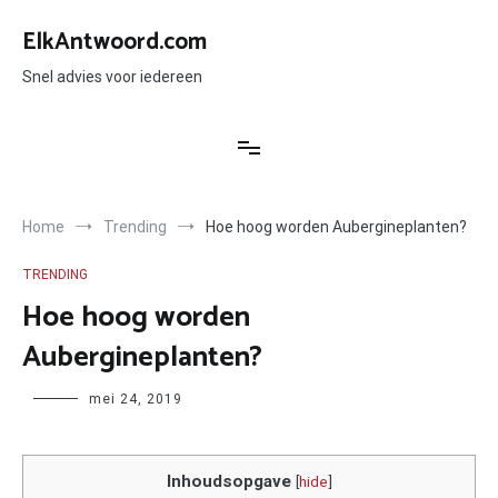
Ga
naar
ElkAntwoord.com
de
inhoud
Snel advies voor iedereen
Home
Trending
Hoe hoog worden Aubergineplanten?
TRENDING
Hoe hoog worden
Aubergineplanten?
Author
mei 24, 2019
Inhoudsopgave
[
hide
]