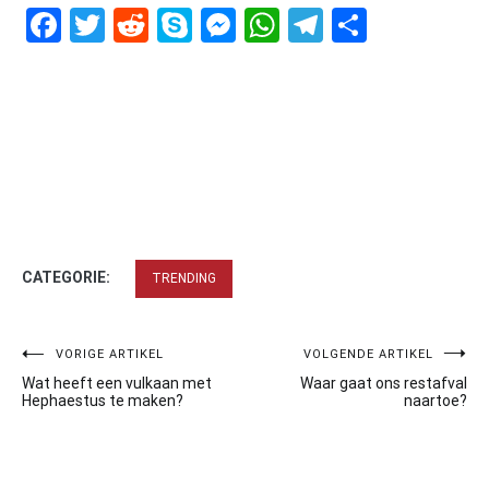
Facebook
Twitter
Reddit
Skype
Messenger
WhatsApp
Telegram
Delen
CATEGORIE:
TRENDING
Bericht
VORIGE ARTIKEL
VOLGENDE ARTIKEL
Wat heeft een vulkaan met
Waar gaat ons restafval
navigatie
Hephaestus te maken?
naartoe?