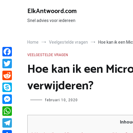
Ga
naar
ElkAntwoord.com
de
inhoud
Snel advies voor iedereen
Home
Veelgestelde vragen
Hoe kan ik een Mi
VEELGESTELDE VRAGEN
Facebook
Hoe kan ik een Micr
Twitter
verwijderen?
Reddit
Skype
Author
februari 10, 2020
Messenger
WhatsApp
Inhou
Telegram