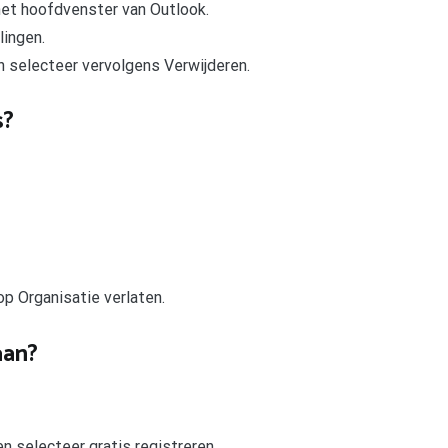
het hoofdvenster van Outlook.
lingen.
n selecteer vervolgens Verwijderen.
s?
op Organisatie verlaten.
aan?
 selecteer gratis registreren.