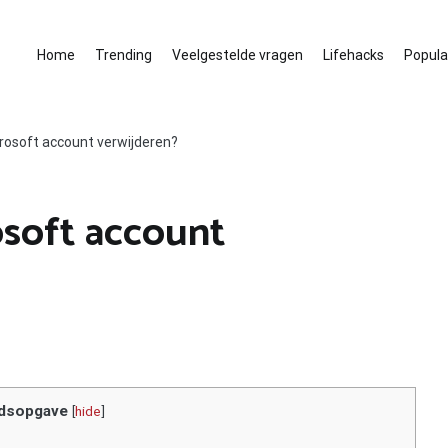
Home
Trending
Veelgestelde vragen
Lifehacks
Populai
crosoft account verwijderen?
osoft account
dsopgave
[
hide
]