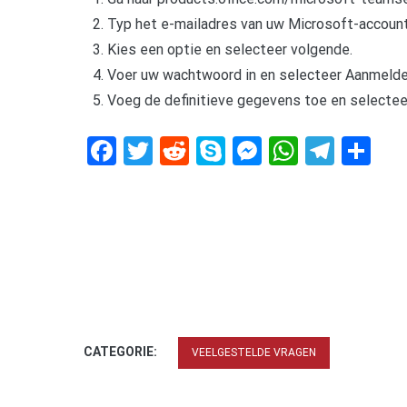
Typ het e-mailadres van uw Microsoft-account
Kies een optie en selecteer volgende.
Voer uw wachtwoord in en selecteer Aanmelde
Voeg de definitieve gegevens toe en selectee
Facebook
Twitter
Reddit
Skype
Messenger
WhatsA
Tele
De
CATEGORIE:
VEELGESTELDE VRAGEN