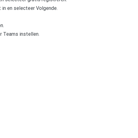
 in en selecteer Volgende.
n.
r Teams instellen.
pp
gram
len