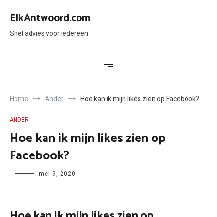
Ga
naar
ElkAntwoord.com
de
inhoud
Snel advies voor iedereen
Home
Ander
Hoe kan ik mijn likes zien op Facebook?
ANDER
Hoe kan ik mijn likes zien op
Facebook?
Author
mei 9, 2020
Hoe kan ik mijn likes zien op