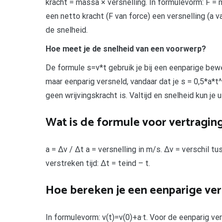
kracht = massa × versnelling. In formulevorm: F 
een netto kracht (F van force) een versnelling (a 
de snelheid.
Hoe meet je de snelheid van een voorwerp?
De formule s=v*t gebruik je bij een eenparige bew
maar eenparig versneld, vandaar dat je s = 0,5*a*t^
geen wrijvingskracht is. Valtijd en snelheid kun je
Wat is de formule voor vertragin
a = Δv / Δt a = versnelling in m/s. Δv = verschil t
verstreken tijd: Δt = teind – t.
Hoe bereken je een eenparige ver
In formulevorm: v(t)=v(0)+a·t. Voor de eenparig ve