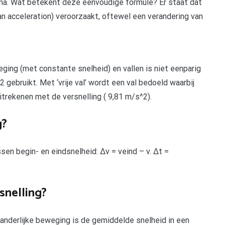
= ma. Wat betekent deze eenvoudige formule? Er staat dat
van acceleration) veroorzaakt, oftewel een verandering van
eging (met constante snelheid) en vallen is niet eenparig
2 gebruikt. Met ‘vrije val’ wordt een val bedoeld waarbij
 uitrekenen met de versnelling ( 9,81 m/s^2).
g?
ussen begin- en eindsnelheid: Δv = veind – v. Δt =
snelling?
randerlijke beweging is de gemiddelde snelheid in een