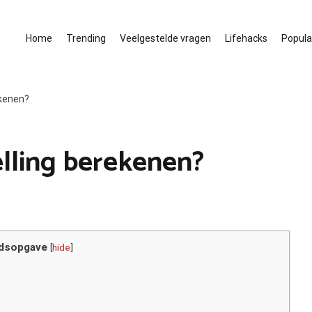
Home
Trending
Veelgestelde vragen
Lifehacks
Populai
ekenen?
elling berekenen?
dsopgave
[
hide
]