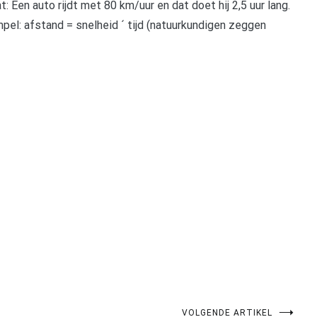
: Een auto rijdt met 80 km/uur en dat doet hij 2,5 uur lang.
pel: afstand = snelheid ´ tijd (natuurkundigen zeggen
pp
gram
len
VOLGENDE ARTIKEL