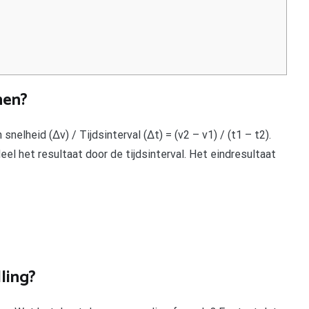
nen?
snelheid (Δv) / Tijdsinterval (Δt) = (v2 – v1) / (t1 – t2).
eel het resultaat door de tijdsinterval. Het eindresultaat
ling?