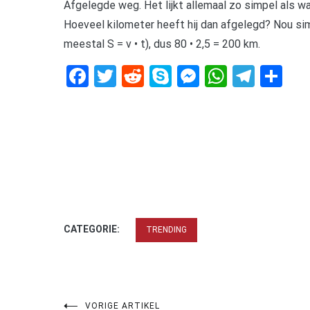
Afgelegde weg. Het lijkt allemaal zo simpel als wat
Hoeveel kilometer heeft hij dan afgelegd? Nou sim
meestal S = v • t), dus 80 • 2,5 = 200 km.
Facebook
Twitter
Reddit
Skype
Messenger
WhatsA
Tele
De
CATEGORIE:
TRENDING
VORIGE ARTIKEL