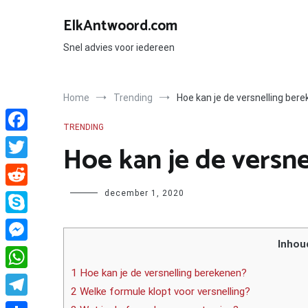
Ga
naar
ElkAntwoord.com
de
inhoud
Snel advies voor iedereen
Home
Trending
Hoe kan je de versnelling ber
TRENDING
Facebook
Hoe kan je de versn
Twitter
Author
december 1, 2020
Reddit
Skype
Inhou
Messenger
1 Hoe kan je de versnelling berekenen?
WhatsApp
2 Welke formule klopt voor versnelling?
Telegram