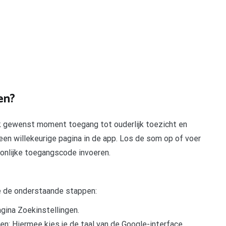
en?
elk gewenst moment toegang tot ouderlijk toezicht en
een willekeurige pagina in de app. Los de som op of voer
soonlijke toegangscode invoeren.
je de onderstaande stappen:
agina Zoekinstellingen.
ten: Hiermee kies je de taal van de Google-interface.