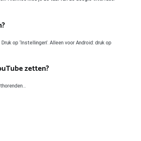
n?
ruk op ‘Instellingen’. Alleen voor Android: druk op
YouTube zetten?
chthorenden…