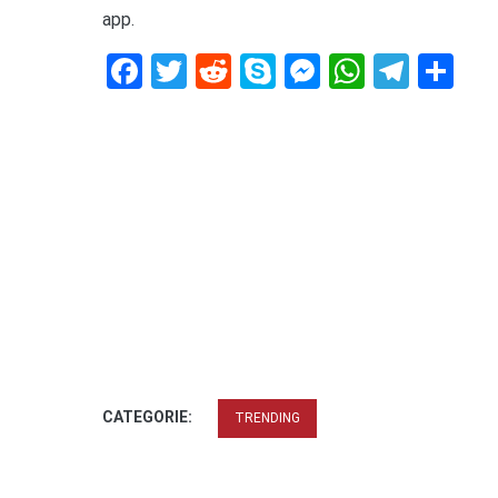
app.
Facebook
Twitter
Reddit
Skype
Messenger
WhatsA
Tele
De
CATEGORIE:
TRENDING