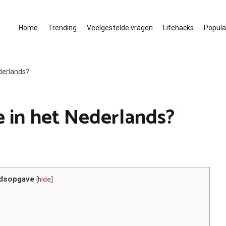
Home
Trending
Veelgestelde vragen
Lifehacks
Populai
ederlands?
e in het Nederlands?
dsopgave
[
hide
]