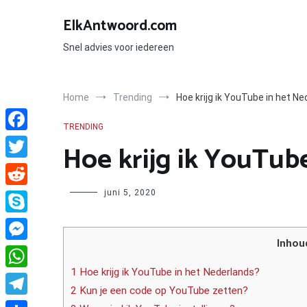
Ga
naar
ElkAntwoord.com
de
inhoud
Snel advies voor iedereen
Home
Trending
Hoe krijg ik YouTube in het N
TRENDING
Facebook
Hoe krijg ik YouTub
Twitter
Author
juni 5, 2020
Reddit
Skype
Inhou
Messenger
1 Hoe krijg ik YouTube in het Nederlands?
WhatsApp
2 Kun je een code op YouTube zetten?
Telegram