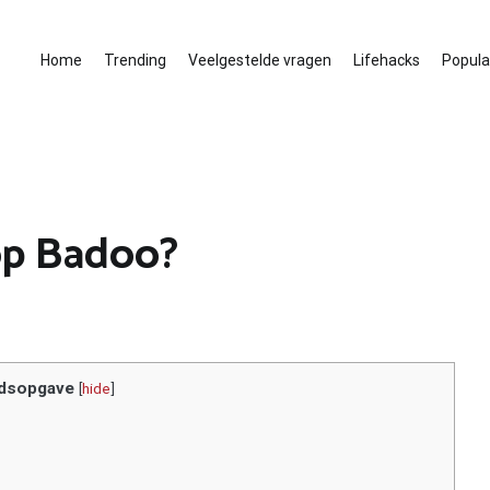
Home
Trending
Veelgestelde vragen
Lifehacks
Populai
 op Badoo?
dsopgave
[
hide
]