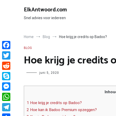
Ga
naar
ElkAntwoord.com
de
inhoud
Snel advies voor iedereen
Home
Blog
Hoe krijg je credits op Badoo?
BLOG
Facebook
Hoe krijg je credits
Twitter
Author
juni 5, 2020
Reddit
Skype
Inhou
Messenger
1 Hoe krijg je credits op Badoo?
WhatsApp
2 Hoe kan ik Badoo Premium opzeggen?
Telegram