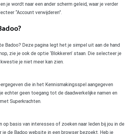
n je wordt naar een ander scherm geleid, waar je verder
lecteer “Account verwijderen”.
 Badoo?
te Badoo? Deze pagina legt het je simpel uit aan de hand
op, zie je ook de optie ‘Blokkeren’ staan. Die selecteer je
kwestie je niet meer kan zien.
 weergegeven die in het Kennismakingsspel aangegeven
b je echter geen toegang tot de daadwerkelijke namen en
n met Superkrachten.
n op basis van interesses of zoeken naar leden bij jou in de
er je de Badoo website in een browser bezoekt. Heb je