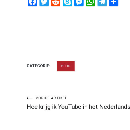
Facebook
Twitter
Reddit
Skype
Messenger
WhatsA
Tele
De
CATEGORIE:
BLOG
Bericht
VORIGE ARTIKEL
Hoe krijg ik YouTube in het Nederland
navigatie