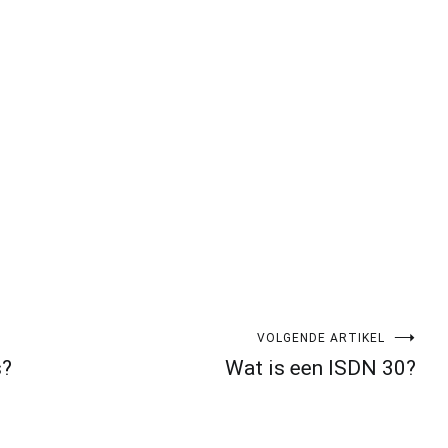
pp
gram
len
VOLGENDE ARTIKEL
s?
Wat is een ISDN 30?