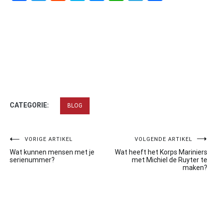
CATEGORIE:
BLOG
Bericht
VORIGE ARTIKEL
VOLGENDE ARTIKEL
Wat kunnen mensen met je
Wat heeft het Korps Mariniers
navigatie
serienummer?
met Michiel de Ruyter te
maken?